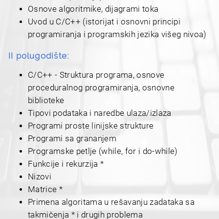
Osnove algoritmike, dijagrami toka
Uvod u C/C++ (istorijat i osnovni principi
Kontakt
programiranja i programskih jezika višeg nivoa)
II polugodište:
C/C++ - Struktura programa, osnove
proceduralnog programiranja, osnovne
biblioteke
Tipovi podataka i naredbe ulaza/izlaza
Programi proste linijske strukture
Programi sa grananjem
Programske petlje (while, for i do-while)
Funkcije i rekurzija *
Nizovi
Matrice *
Primena algoritama u rešavanju zadataka sa
takmičenja * i drugih problema