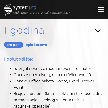
3. godina
4. godina
5. godina
Početna
I godina
6. godina
O testu
program
opis kurseva
Prijava za test (
2024/25
)
I polugodište:
O nama
Istorijat i osnove računarstva i informatike
Program
Osnove operativnog sistema Windows 10
Osnove Office paketa - Word, Excel i Power
Učionica
Point
Brojevni sistemi (binarni, oktalni i heksadekadni,
Ekskurzije
prebacivanje iz jednog sistema u drugi,
računske operacije)
Galerija